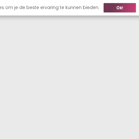
es om je de beste ervaring te kunnen bieden.
Ok!
ONS
KANDIDAAT
WERKGEVER
VACATURES