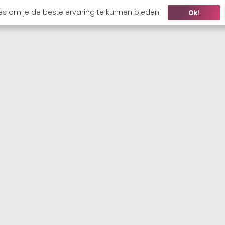
es om je de beste ervaring te kunnen bieden.
Ok!
ONS
KANDIDAAT
WERKGEVER
VACATURES