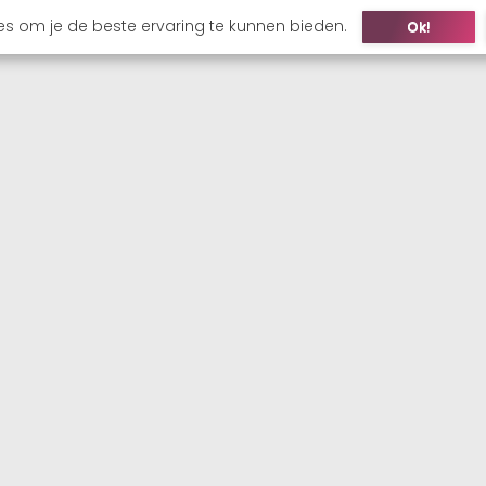
es om je de beste ervaring te kunnen bieden.
Ok!
ONS
KANDIDAAT
WERKGEVER
VACATURES