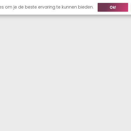
es om je de beste ervaring te kunnen bieden.
Ok!
ONS
KANDIDAAT
WERKGEVER
VACATURES