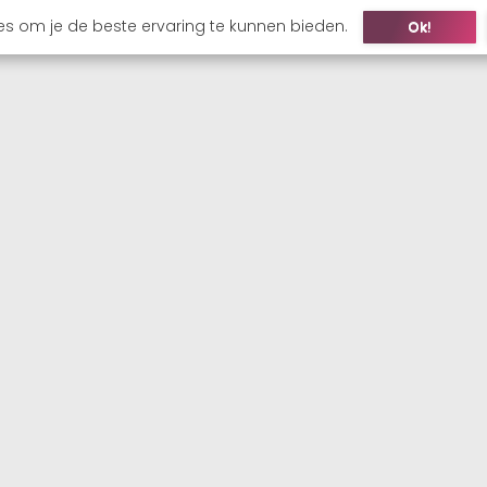
es om je de beste ervaring te kunnen bieden.
Ok!
ONS
KANDIDAAT
WERKGEVER
VACATURES