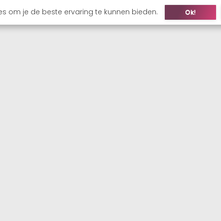
es om je de beste ervaring te kunnen bieden.
Ok!
ONS
KANDIDAAT
WERKGEVER
VACATURES