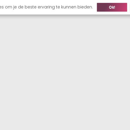
es om je de beste ervaring te kunnen bieden.
Ok!
ONS
KANDIDAAT
WERKGEVER
VACATURES