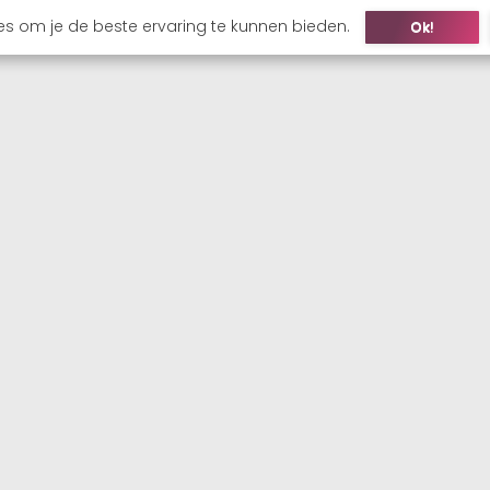
es om je de beste ervaring te kunnen bieden.
Ok!
ONS
KANDIDAAT
WERKGEVER
VACATURES