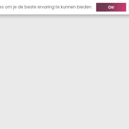
es om je de beste ervaring te kunnen bieden.
Ok!
ONS
KANDIDAAT
WERKGEVER
VACATURES